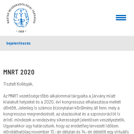
bejelentkezés
MNRT 2020
Tisztelt Kollégák,
Az MNRT vezetősége több alkalommal tárgyalta a járvány miatt
kialakult helyzetet és a 2020. évi kongresszus elhalasztása mellett
döntött. Jelenleg is számos bizonytalan körülmény áll fenn, mely a
kongresszus megrendezését, az utazásokat és a szponzorációt is
érinti, mindezek a rendezvény sikerességét jelentősen veszélyeztetik.
Ugyanakkor úgy határoztunk, hogy az eredetileg tervezett időben,
előreláthatólag november 13.-án délután és 14.-én délelőtt egy virtuális