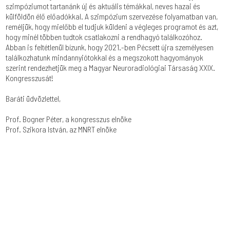
szimpóziumot tartanánk új és aktuális témákkal, neves hazai és
külföldön élő előadókkal. A szimpózium szervezése folyamatban van,
reméljük, hogy mielőbb el tudjuk küldeni a végleges programot és azt,
hogy minél többen tudtok csatlakozni a rendhagyó találkozóhoz.
Abban is feltétlenül bízunk, hogy 2021.-ben Pécsett újra személyesen
találkozhatunk mindannyiótokkal és a megszokott hagyományok
szerint rendezhetjük meg a Magyar Neuroradiológiai Társaság XXIX.
Kongresszusát!
Baráti üdvözlettel,
Prof. Bogner Péter, a kongresszus elnöke
Prof. Szikora István, az MNRT elnöke