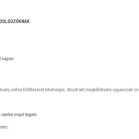
AKDOLGOZÓKNAK
tt napon
atvány online kitöltésével lehetséges. Absztrakt megküldésére ugyancsak on
 nyelve angol legyen.
perc.