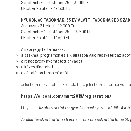
Szeptember 1 – Október 25. – 31.000 Ft
Október 25 után – 37.500 Ft
NYUGDÍJAS TAGOKNAK, 35 ÉV ALATTI TAGOKNAK ÉS SZ
Augusztus 31. előtt – 12.000 Ft
Szeptember 1 – Október 25. – 14.500 Ft
Október 25 után – 17.500 Ft
A napi jegy tartalmazza:
a szakmai programon és a kiállításon való részvételt az ado
a rendezvény nyomtatott anyagát
a kávészüneteket
az általános forgalmi adót
Jelentkezni az alábbi linken található jelentkezési formanyomt
https://e-conf.com/mnrt2019/registration/
Figyelem!
Az absztraktot magyar és angol nyelven kérjük. A diák
Az előadások időtartama 8 perc, a referátumok időtartama 20 