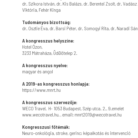
dr. Szikora István, dr. Kis Balázs, dr. Berentei Zsolt, dr. Vadás
Viktória, Fehér Kinga
Tudományos bizottság:
dr. Osztie Éva, dr. Barsi Péter, dr. Somogyi Rita, dr. Naradi Sán
A kongresszus helyszíne:
Hotel Ózon,
3233 Mátraháza, Üdülőtelep 2.
A kongresszus nyelve:
magyar és angol
A 2019-as kongresszus honlapja:
https://www.mnrt.hu
A kongresszus szervezője:
WECO Travel, H- 1053 Budapest, Szép utca. 2., 9.emelet
www.wecotravel.hu, , email: mnrt2019@wecotravel.hu
Kongresszusi főtémák:
Neuro-onkológia, stroke, gerinc: képalkotás és intervenció