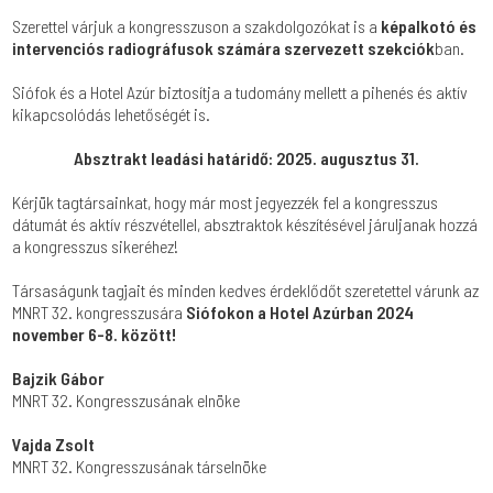
Szerettel várjuk a kongresszuson a szakdolgozókat is a
képalkotó és
intervenciós radiográfusok számára szervezett szekciók
ban.
Siófok és a Hotel Azúr biztosítja a tudomány mellett a pihenés és aktív
kikapcsolódás lehetőségét is.
Absztrakt leadási határidő: 2025. augusztus 31.
Kérjük tagtársainkat, hogy már most jegyezzék fel a kongresszus
dátumát és aktív részvétellel, absztraktok készítésével járuljanak hozzá
a kongresszus sikeréhez!
Társaságunk tagjait és minden kedves érdeklődőt szeretettel várunk az
MNRT 32. kongresszusára
Siófokon a Hotel Azúrban 2024
november 6-8. között!
Bajzik Gábor
MNRT 32. Kongresszusának elnöke
Vajda Zsolt
MNRT 32. Kongresszusának társelnöke