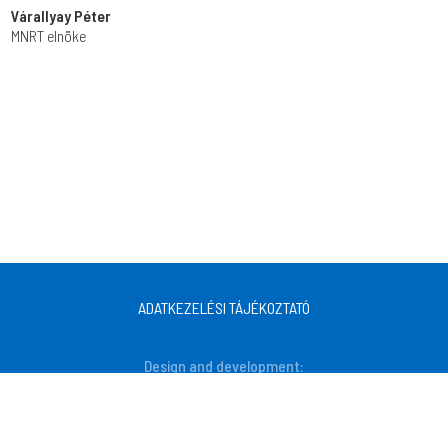
Várallyay Péter
MNRT elnöke
ADATKEZELÉSI TÁJÉKOZTATÓ
Design and development: