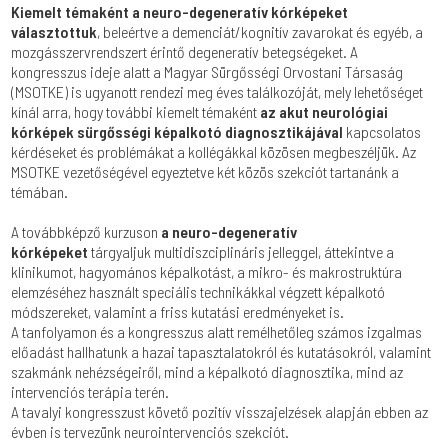
Kiemelt témaként a neuro-degeneratív kórképeket
választottuk
, beleértve a demenciát/kognitív zavarokat és egyéb, a
mozgásszervrendszert érintő degeneratív betegségeket. A
kongresszus ideje alatt a Magyar Sürgősségi Orvostani Társaság
(MSOTKE) is ugyanott rendezi meg éves találkozóját, mely lehetőséget
kínál arra, hogy további kiemelt témaként
az akut neurológiai
kórképek sürgősségi képalkotó diagnosztikájával
kapcsolatos
kérdéseket és problémákat a kollégákkal közösen megbeszéljük. Az
MSOTKE vezetőségével egyeztetve két közös szekciót tartanánk a
témában.
A továbbképző kurzuson
a neuro-degeneratív
kórképeket
tárgyaljuk multidiszciplináris jelleggel, áttekintve a
klinikumot, hagyomános képalkotást, a mikro- és makrostruktúra
elemzéséhez használt speciális technikákkal végzett képalkotó
módszereket, valamint a friss kutatási eredményeket is.
A tanfolyamon és a kongresszus alatt remélhetőleg számos izgalmas
előadást hallhatunk a hazai tapasztalatokról és kutatásokról, valamint
szakmánk nehézségeiről, mind a képalkotó diagnosztika, mind az
intervenciós terápia terén.
A tavalyi kongresszust követő pozitív visszajelzések alapján ebben az
évben is tervezünk neurointervenciós szekciót.