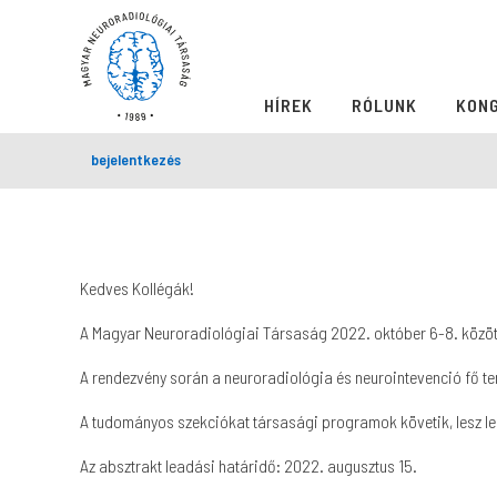
HÍREK
RÓLUNK
KON
bejelentkezés
Kedves Kollégák!
A Magyar Neuroradiológiai Társaság 2022. október 6-8. között 
A rendezvény során a neuroradiológia és neurointevenció fő ter
A tudományos szekciókat társasági programok követik, lesz le
Az absztrakt leadási határidő: 2022. augusztus 15.