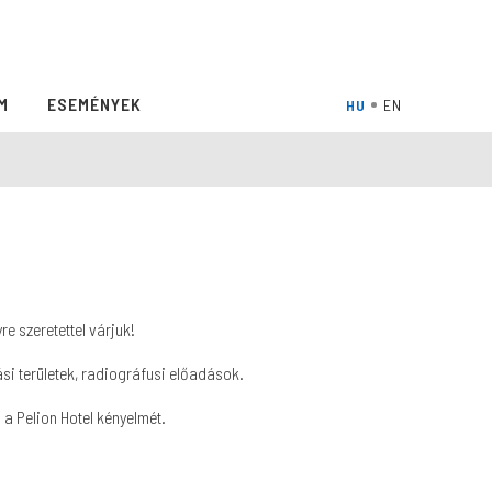
M
ESEMÉNYEK
e szeretettel várjuk!
ási területek, radiográfusi előadások.
a Pelion Hotel kényelmét.