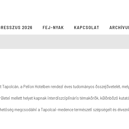
GRESSZUS 2026
FEJ-NYAK
KAPCSOLAT
ARCHÍVU
Tapolcán, a Pelion Hotelben rendezi éves tudományos összejövetelét, melyr
ületei mellett helyet kapnak interdiszciplináris témakörök, különböző kutat
hetőség megcsodálni a Tapolcai-medence természeti szépségeit és élvezni 