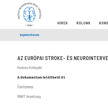
HÍREK
RÓLUNK
KON
bejelentkezés
AZ EURÓPAI STROKE- ÉS NEUROINTERV
Kedves Kollégák!
A dokumentum letölthető itt.
Üdvözlettel,
MNRT Vezetőség