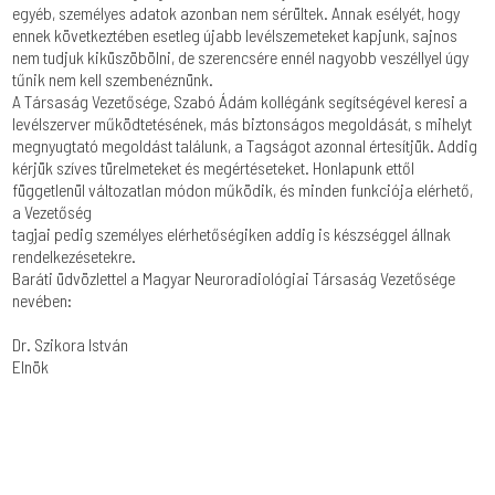
egyéb, személyes adatok azonban nem sérültek. Annak esélyét, hogy
ennek következtében esetleg újabb levélszemeteket kapjunk, sajnos
nem tudjuk kiküszöbölni, de szerencsére ennél nagyobb veszéllyel úgy
tűnik nem kell szembenéznünk.
A Társaság Vezetősége, Szabó Ádám kollégánk segítségével keresi a
levélszerver működtetésének, más biztonságos megoldását, s mihelyt
megnyugtató megoldást találunk, a Tagságot azonnal értesítjük. Addig
kérjük szíves türelmeteket és megértéseteket. Honlapunk ettől
függetlenül változatlan módon működik, és minden funkciója elérhető,
a Vezetőség
tagjai pedig személyes elérhetőségiken addig is készséggel állnak
rendelkezésetekre.
Baráti üdvözlettel a Magyar Neuroradiológiai Társaság Vezetősége
nevében:
Dr. Szikora István
Elnök