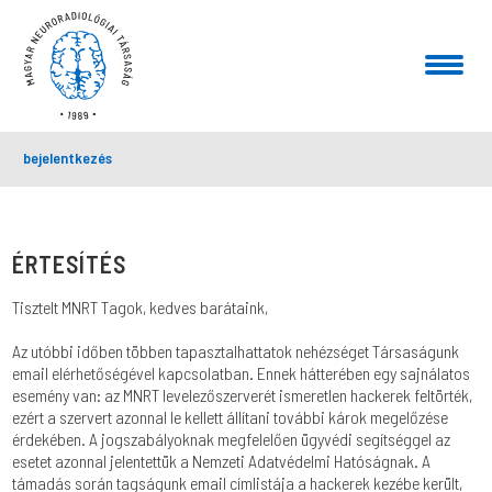
bejelentkezés
ÉRTESÍTÉS
Tisztelt MNRT Tagok, kedves barátaink,
Az utóbbi időben többen tapasztalhattatok nehézséget Társaságunk
email elérhetőségével kapcsolatban. Ennek hátterében egy sajnálatos
esemény van: az MNRT levelezőszerverét ismeretlen hackerek feltörték,
ezért a szervert azonnal le kellett állítani további károk megelőzése
érdekében. A jogszabályoknak megfelelően ügyvédi segítséggel az
esetet azonnal jelentettük a Nemzeti Adatvédelmi Hatóságnak. A
támadás során tagságunk email címlistája a hackerek kezébe került,