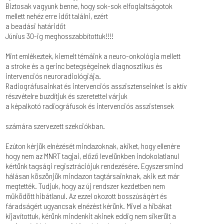
Biztosak vagyunk benne, hogy sok-sok elfoglaltságotok
mellett nehéz erre időt találni, ezért
a beadási határidőt
Június 30-ig meghosszabbítottuk!!!!
Mint emlékeztek, kiemelt témáink a neuro-onkológia mellett
a stroke és a gerinc betegségeinek diagnosztikus és
intervenciós neuroradiológiája.
Radiográfusainkat és intervenciós asszisztenseinket is aktív
részvételre buzdítjuk és szeretettel várjuk
a képalkotó radiográfusok és intervenciós asszistensek
számára szervezett szekciókban.
Ezúton kérjük elnézését mindazoknak, akiket, hogy ellenére
hogy nem az MNRT tagjai, előző levelünkben indokolatlanul
kértünk tagsági regisztrációjuk rendezésére. Egyszersmind
hálásan köszönjük mindazon tagtársainknak, akik ezt már
megtették. Tudjuk, hogy az új rendszer kezdetben nem
működött hibátlanul. Az ezzel okozott bosszúságért és
fáradságért ugyancsak elnézést kérünk. Mivel a hibákat
kijavítottuk, kérünk mindenkit akinek eddig nem sikerült a