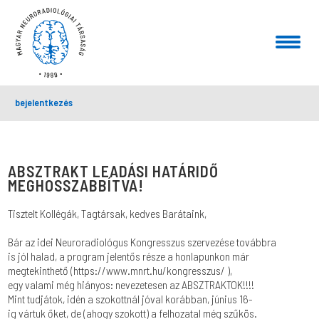
bejelentkezés
ABSZTRAKT LEADÁSI HATÁRIDŐ
MEGHOSSZABBÍTVA!
Tisztelt Kollégák, Tagtársak, kedves Barátaink,
Bár az idei Neuroradiológus Kongresszus szervezése továbbra
is jól halad, a program jelentős része a honlapunkon már
megtekinthető (https://www.mnrt.hu/kongresszus/ ),
egy valami még hiányos: nevezetesen az ABSZTRAKTOK!!!!
Mint tudjátok, idén a szokottnál jóval korábban, június 16-
ig vártuk őket, de (ahogy szokott) a felhozatal még szűkös.