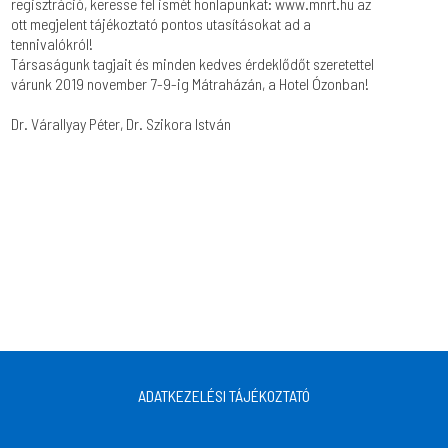
regisztráció, keresse fel ismét honlapunkat: www.mnrt.hu az
ott megjelent tájékoztató pontos utasításokat ad a
tennivalókról!
Társaságunk tagjait és minden kedves érdeklődőt szeretettel
várunk 2019 november 7-9-ig Mátraházán, a Hotel Ózonban!
Dr. Várallyay Péter, Dr. Szikora István
ADATKEZELÉSI TÁJÉKOZTATÓ