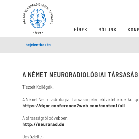
HÍREK
RÓLUNK
KON
bejelentkezés
A NÉMET NEURORADIOLÓGIAI TÁRSASÁ
Tisztelt Kollégák!
A Német Neuroradiológiai Társaság elérhetővé tette idei kong
https://dgnr.conference2web.com/content/all
A társaságról bővebben:
http://neurorad.de
Üdvözlettel,