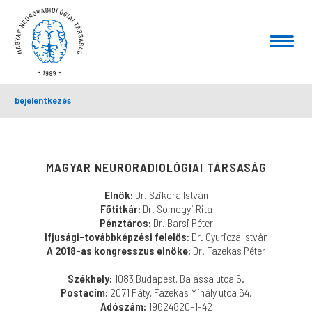
bejelentkezés
MAGYAR NEURORADIOLÓGIAI TÁRSASÁG
Elnök:
Dr. Szikora István
Főtitkár:
Dr. Somogyi Rita
Pénztáros:
Dr. Barsi Péter
Ifjusági-továbbképzési felelős:
Dr. Gyuricza István
A 2018-as kongresszus elnöke:
Dr. Fazekas Péter
Székhely:
1083 Budapest, Balassa utca 6.
Postacím:
2071 Páty, Fazekas Mihály utca 64.
Adószám:
19624820-1-42